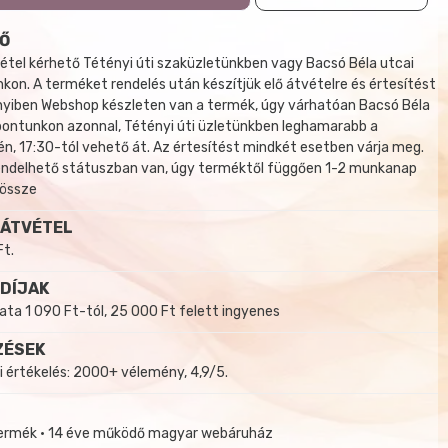
Ő
tel kérhető Tétényi úti szaküzletünkben vagy Bacsó Béla utcai
kon. A terméket rendelés után készítjük elő átvételre és értesítést
yiben Webshop készleten van a termék, úgy várhatóan Bacsó Béla
 pontunkon azonnal, Tétényi úti üzletünkben leghamarabb a
, 17:30-tól vehető át. Az értesítést mindkét esetben várja meg.
endelhető státuszban van, úgy terméktől függően 1-2 munkanap
 össze
 ÁTVÉTEL
Ft.
 DÍJAK
a 1 090 Ft-tól, 25 000 Ft felett ingyenes
ZÉSEK
i értékelés: 2000+ vélemény, 4,9/5.
termék • 14 éve működő magyar webáruház