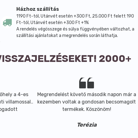
Házhoz szállítás
1190 Ft-tól, Utánvét esetén +300 Ft, 25.000 Ft felett 190
Ft-tól, Utánvét esetén +300 Ft +1%
A rendelés végösszege és súlya függvényében változhat, a
szállítási ajánlatokat a megrendelés során láthatja.
VISSZAJELZÉSEKET! 2000+
őhely a 4-es
Megrendelést követő második napon már a
i villamossal..
kezemben voltak a gondosan becsomagolt
fogadott
termékek. Köszönöm!
Terézia