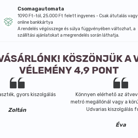
Csomagautomata
1090 Ft-tól, 25.000 Ft felett ingyenes - Csak átutalás vagy
online bankkártya
A rendelés végösszege és súlya függvényében változhat, a
szállítási ajánlatokat a megrendelés során láthatja.
in, Folsav, Niacin, Pantoténsav.
 VÁSÁRLÓNK! KÖSZÖNJÜK A 
VÉLEMÉNY 4,9 PONT
szték, gyors kiszolgálás
Könnyen elérhető az átvev
metró megállónál vagy a körút
Udvarias kiszolgálás 
Zoltán
Éva