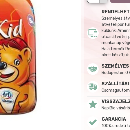
RENDELHET
Személyes átvé
átvételi pontun
küldünk. Amenn
utcai átvételi
munkanap végén
Ha a termék R
alatt készítjük
SZEMÉLYES
Budapesten 0 
SZÁLLÍTÁSI
Csomagautomat
VISSZAJEL
NapiBio vásárló
GARANCIA
100% eredeti 