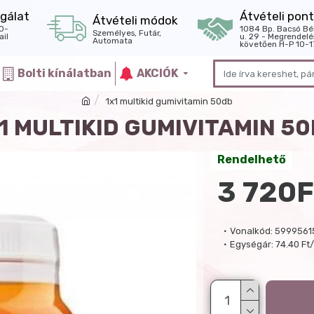
gálat
Átvételi pont
Átvételi módok
0-
1084 Bp. Bacsó Bé
Személyes, Futár,
il
u. 29 - Megrendelé
Automata
követően H-P 10-1
Bolti kínálatban
AKCIÓK
1x1 multikid gumivitamin 50db
1 MULTIKID GUMIVITAMIN 5
Rendelhető
3 720F
Vonalkód:
5999561
Egységár:
74.40 Ft