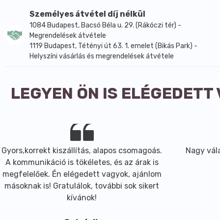
Biotin
50 µg
100%
Személyes átvétel díj nélkül
Folsav
200 µg
100%
1084 Budapest, Bacsó Béla u. 29. (Rákóczi tér) -
B12-vitamin
2,5 µg
100%
Megrendelések átvétele
1119 Budapest, Tétényi út 63. 1. emelet (Bikás Park) -
*NRV = napi beviteli referenciaérték felnőttek esetében.
Helyszíni vásárlás és megrendelések átvétele
Aktív összetevő:
B1-, B2-, B6-, B12-, C-, E-vitamin, Biot
LEGYEN ÖN IS ELÉGEDETT
Kiszerelés:
50 db gumivitamin műanyag tégelyben.
Gyors,korrekt kiszállítás, alapos csomagoás.
Nagy vála
A kommunikáció is tökéletes, és az árak is
megfelelőek. Én elégedett vagyok, ajánlom
másoknak is! Gratulálok, további sok sikert
kívánok!