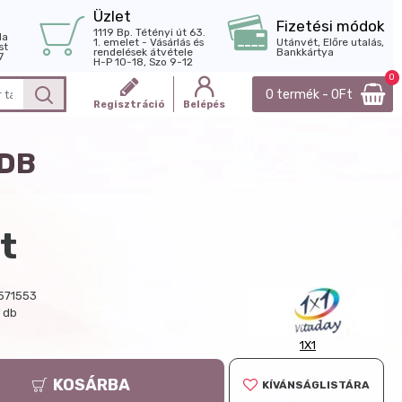
Üzlet
Fizetési módok
1119 Bp. Tétényi út 63.
la
1. emelet - Vásárlás és
Utánvét, Előre utalás,
st
rendelések átvétele
Bankkártya
7
H-P 10-18, Szo 9-12
0
0 termék - 0Ft
Regisztráció
Belépés
0DB
t
571553
/ db
1X1
KOSÁRBA
KÍVÁNSÁGLISTÁRA