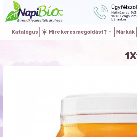
Ügyfélszol
Hétköznap 9:3
16:00 vagy ema
bármikor
Katalógus
Mire keres megoldást?
Márkák
1X