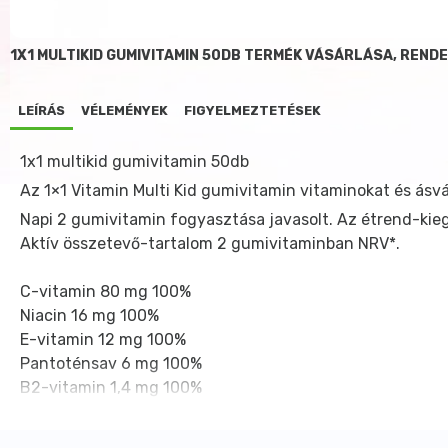
1X1 MULTIKID GUMIVITAMIN 50DB TERMÉK VÁSÁRLÁSA, REND
LEÍRÁS
VÉLEMÉNYEK
FIGYELMEZTETÉSEK
1x1 multikid gumivitamin 50db
Az 1×1 Vitamin Multi Kid gumivitamin vitaminokat és ásv
Napi 2 gumivitamin fogyasztása javasolt. Az étrend-kie
Aktív összetevő-tartalom
2 gumivitaminban
NRV*.
C-vitamin
80 mg
100%
Niacin
16 mg
100%
E-vitamin
12 mg
100%
Pantoténsav
6 mg
100%
B2-vitamin
1,4 mg
100%
B6-vitamin
1,4 mg
100%
B1-vitamin
1,1 mg
100%