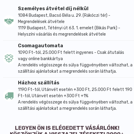
Személyes átvétel díj nélkül
1084 Budapest, Bacsó Béla u. 29. (Rákóczi tér) -
Megrendelések átvétele
1119 Budapest, Tétényi út 63. 1. emelet (Bikás Park) -
Helyszíni vásárlás és megrendelések átvétele
Csomagautomata
1090 Ft-tól, 25.000 Ft felett ingyenes - Csak átutalás
vagy online bankkártya
A rendelés végösszege és súlya függvényében változhat, a
szállítási ajánlatokat a megrendelés során láthatja.
Házhoz szállítás
1190 Ft-tól, Utánvét esetén +300 Ft, 25.000 Ft felett 190
Ft-tól, Utánvét esetén +300 Ft +1%
A rendelés végösszege és súlya függvényében változhat, a
szállítási ajánlatokat a megrendelés során láthatja.
LEGYEN ÖN IS ELÉGEDETT VÁSÁRLÓNK!