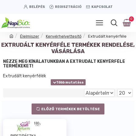
BELÉPÉS
REGISZTRÁCIÓ
KAPCSOLAT
0
Élelmiszer
Kenyérhelyettesítő
Extrudált kenyérféle
EXTRUDÁLT KENYÉRFÉLE TERMÉKEK RENDELÉSE,
VÁSÁRLÁSA
NÉZZE MEG KÍNÁLATUNKBAN A EXTRUDÁLT KENYÉRFÉLE
TERMÉKEKET!
Extrudált kenyérfélék
ELŐZŐ TERMÉKEK BETÖLTÉSE