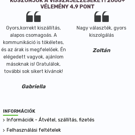
KÖSZÖNJÜK A VISSZAJELZÉSEKET! 2000+
VÉLEMÉNY 4,9 PONT
Gyors,korrekt kiszállítás,
Nagy választék, gyors
alapos csomagoás. A
kiszolgálás
kommunikáció is tökéletes,
és az árak is megfelelőek. Én
Zoltán
elégedett vagyok, ajánlom
másoknak is! Gratulálok,
további sok sikert kívánok!
Gabriella
INFORMÁCIÓK
Információk - Átvétel, szállítás, fizetés
Felhasználási feltételek