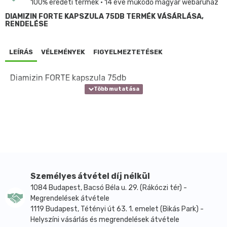
100% eredeti termék • 14 éve működő magyar webáruház
DIAMIZIN FORTE KAPSZULA 75DB TERMÉK VÁSÁRLÁSA,
RENDELÉSE
LEÍRÁS
VÉLEMÉNYEK
FIGYELMEZTETÉSEK
Diamizin FORTE kapszula 75db
Személyes átvétel díj nélkül
1084 Budapest, Bacsó Béla u. 29. (Rákóczi tér) -
Megrendelések átvétele
1119 Budapest, Tétényi út 63. 1. emelet (Bikás Park) -
Helyszíni vásárlás és megrendelések átvétele