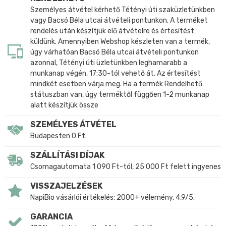
Személyes átvétel kérhető Tétényi úti szaküzletünkben
vagy Bacsó Béla utcai átvételi pontunkon. A terméket
rendelés után készítjük elő átvételre és értesítést
küldünk. Amennyiben Webshop készleten van a termék,
úgy várhatóan Bacsó Béla utcai átvételi pontunkon
azonnal, Tétényi úti üzletünkben leghamarabb a
munkanap végén, 17:30-tól vehető át. Az értesítést
mindkét esetben várja meg. Ha a termék Rendelhető
státuszban van, úgy terméktől függően 1-2 munkanap
alatt készítjük össze
SZEMÉLYES ÁTVÉTEL
Budapesten 0 Ft.
SZÁLLÍTÁSI DÍJAK
Csomagautomata 1 090 Ft-tól, 25 000 Ft felett ingyenes
VISSZAJELZÉSEK
NapiBio vásárlói értékelés: 2000+ vélemény, 4,9/5.
GARANCIA