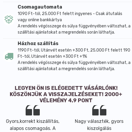
Csomagautomata
1090 Ft-tól, 25.000 Ft felett ingyenes - Csak átutalás
vagy online bankkártya
A rendelés végösszege és súlya függvényében változhat, a
szállítási ajánlatokat a megrendelés során láthatja.
Házhoz szállítás
1190 Ft-tól, Utánvét esetén +300 Ft, 25.000 Ft felett 190
Ft-tól, Utánvét esetén +300 Ft +1%
A rendelés végösszege és súlya függvényében változhat, a
szállítási ajánlatokat a megrendelés során láthatja.
LEGYEN ÖN IS ELÉGEDETT VÁSÁRLÓNK!
KÖSZÖNJÜK A VISSZAJELZÉSEKET! 2000+
VÉLEMÉNY 4,9 PONT
Gyors,korrekt kiszállítás,
Nagy választék, gyors
alapos csomagoás. A
kiszolgálás