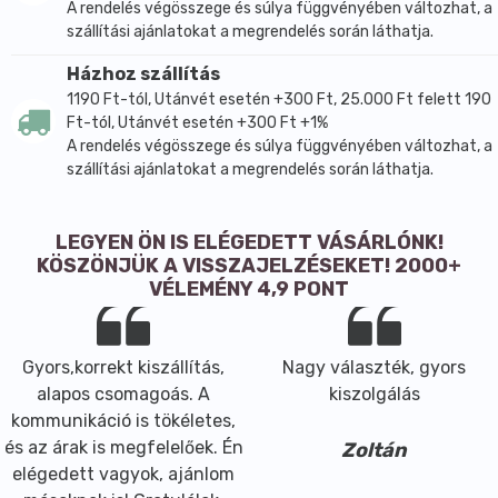
A rendelés végösszege és súlya függvényében változhat, a
szállítási ajánlatokat a megrendelés során láthatja.
Házhoz szállítás
1190 Ft-tól, Utánvét esetén +300 Ft, 25.000 Ft felett 190
Ft-tól, Utánvét esetén +300 Ft +1%
A rendelés végösszege és súlya függvényében változhat, a
szállítási ajánlatokat a megrendelés során láthatja.
LEGYEN ÖN IS ELÉGEDETT VÁSÁRLÓNK!
KÖSZÖNJÜK A VISSZAJELZÉSEKET! 2000+
VÉLEMÉNY 4,9 PONT
Gyors,korrekt kiszállítás,
Nagy választék, gyors
alapos csomagoás. A
kiszolgálás
kommunikáció is tökéletes,
és az árak is megfelelőek. Én
Zoltán
elégedett vagyok, ajánlom