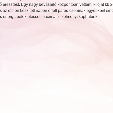
ő eresztést. Egy nagy bevásárló központban vettem, kilóját kb 2
s az otthon készített napon érlelt paradicsomnak egyébként si
lis energiabefektetéssel maximális ízélményt kaphatunk!