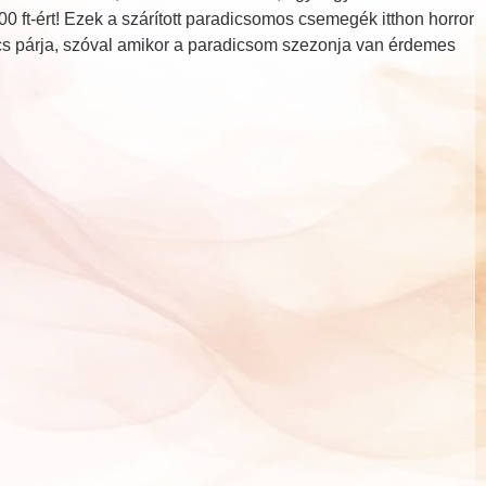
00 ft-ért! Ezek a szárított paradicsomos csemegék itthon horror
ncs párja, szóval amikor a paradicsom szezonja van érdemes