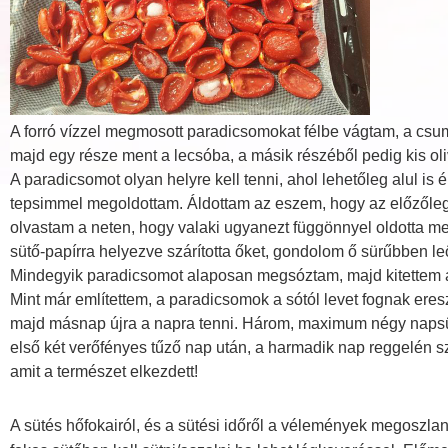
A forró vízzel megmosott paradicsomokat félbe vágtam, a csumá
majd egy része ment a lecsóba, a másik részéből pedig kis oliv
A paradicsomot olyan helyre kell tenni, ahol lehetőleg alul is
tepsimmel megoldottam. Áldottam az eszem, hogy az előzőleg 
olvastam a neten, hogy valaki ugyanezt függönnyel oldotta me
sütő-papírra helyezve szárította őket, gondolom ő sürűbben leön
Mindegyik paradicsomot alaposan megsóztam, majd kitettem 
Mint már említettem, a paradicsomok a sótól levet fognak eres
majd másnap újra a napra tenni. Három, maximum négy napsütés
első két verőfényes tűző nap után, a harmadik nap reggelén sz
amit a természet elkezdett!
A sütés hőfokairól, és a sütési időről a vélemények megoszlanak