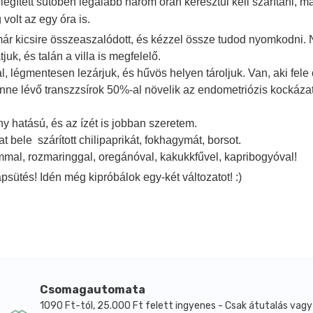
legített sütőben legalább három órán keresztül kell szárítani, m
olt az egy óra is.
r kicsire összeaszalódott, és kézzel össze tudod nyomkodni. N
uk, és talán a villa is megfelelő.
, légmentesen lezárjuk, és hűvös helyen tároljuk. Van, aki fele o
a benne lévő transzzsírok 50%-al növelik az endometriózis kock
y hatású, és az ízét is jobban szeretem.
hat bele szárított chilipaprikát, fokhagymát, borsot.
mmal, rozmaringgal, oregánóval, kakukkfűvel, kapribogyóval!
ütés! Idén még kipróbálok egy-két változatot! :)
Csomagautomata
1090 Ft-tól, 25.000 Ft felett ingyenes - Csak átutalás vagy