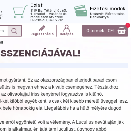
Üzlet
Fizetési módok
1119 Bp. Tétényi út 63.
la
1. emelet - Vásárlás és
Utánvét, Előre utalás,
st
rendelések átvétele
Bankkártya
7
H-P 10-18, Szo 9-12
0
0 termék - 0Ft
Regisztráció
Belépés
l!
ESSZENCIÁJÁVAL!
omot gyártani. Ez az olaszországban elterjedt paradicsom
apsütés is megvan ehhez a kíváló csemegéhez. Tésztákhoz,
 olivaolajjal friss kenyérrel fogyasztva is kitűnő.
két kilóból egyébként is csak két kisebb méretű üveggel lesz,
k bele hónapokig eláll..legalábbis ha a hűtő mélyére dugod,
e erről egyöntetű volt a vélemény. A Lucullus nevűt ajánlják
om is alkalmas, én találtam lucullust, úgyhogy abból