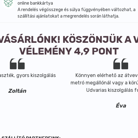
online bankkártya
A rendelés végösszege és súlya függvényében változhat, a
szállítási ajánlatokat a megrendelés során láthatja.
 VÁSÁRLÓNK! KÖSZÖNJÜK A 
VÉLEMÉNY 4,9 PONT
szték, gyors kiszolgálás
Könnyen elérhető az átvev
metró megállónál vagy a körút
Udvarias kiszolgálás 
Zoltán
Éva