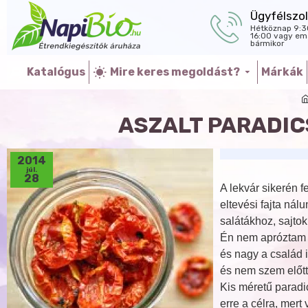
Ügyfélszol
Hétköznap 9:3
16:00 vagy ema
bármikor
Katalógus
Mire keres megoldást?
Márkák
ASZALT PARADIC
2014
júl.
28
A lekvár sikerén 
eltevési fajta ná
salátákhoz, sajtok
Én nem apróztam e
és nagy a család 
és nem szem előtt 
Kis méretű paradi
erre a célra, mert