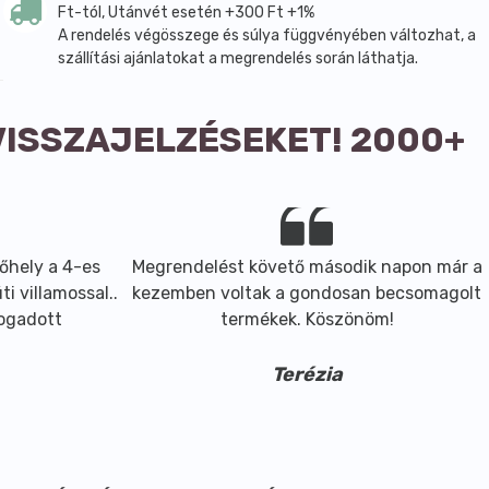
Ft-tól, Utánvét esetén +300 Ft +1%
A rendelés végösszege és súlya függvényében változhat, a
szállítási ajánlatokat a megrendelés során láthatja.
VISSZAJELZÉSEKET! 2000+
őhely a 4-es
Megrendelést követő második napon már a
i villamossal..
kezemben voltak a gondosan becsomagolt
fogadott
termékek. Köszönöm!
Terézia