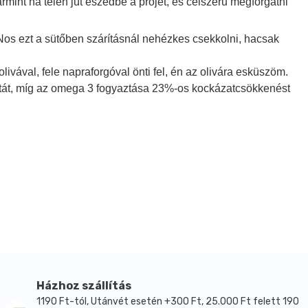
ármint ha télen jut eszedbe a projet, és célszerű megforgatni
os ezt a sütőben szárításnál nehézkes csekkolni, hacsak
livával, fele napraforgóval önti fel, én az olivára esküszöm.
ázatát, míg az omega 3 fogyaztása 23%-os kockázatcsökkenést
Házhoz szállítás
1190 Ft-tól, Utánvét esetén +300 Ft, 25.000 Ft felett 190