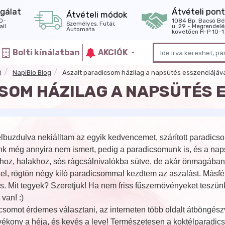
gálat
Átvételi pont
Átvételi módok
0-
1084 Bp. Bacsó Bé
Személyes, Futár,
il
u. 29 - Megrendelé
Automata
követően H-P 10-1
Bolti kínálatban
AKCIÓK
NapiBio Blog
Aszalt paradicsom házilag a napsütés esszenciájáva
SOM HÁZILAG A NAPSÜTÉS 
felbuzdulva nekiálltam az egyik kedvencemet, szárított paradics
lunk még annyira nem ismert, pedig a paradicsomunk is, és a n
hoz, halakhoz, sós rágcsálnivalókba sütve, de akár önmagában az
l, rögtön négy kiló paradicsommal kezdtem az aszalást. Másfél-
is. Mit tegyek? Szeretjuk! Ha nem friss fűszernövényeket teszün
van! :)
csomot érdemes választani, az interneten több oldalt átböngészv
 vékony a héja, és kevés a leve! Természetesen a koktélparadics