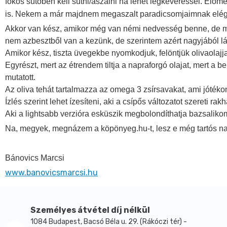
fokos sütőben kell sütni/aszalni ha lehet légkeveréssel. Előme
is. Nekem a már majdnem megaszalt paradicsomjaimnak elég v
Akkor van kész, amikor még van némi nedvesség benne, de má
nem azbesztből van a kezünk, de szerintem azért nagyjából látj
Amikor kész, tiszta üvegekbe nyomkodjuk, felöntjük olivaolajjal
Egyrészt, mert az étrendem tiltja a napraforgó olajat, mert 
mutatott.
Az oliva tehát tartalmazza az omega 3 zsírsavakat, ami jótékon
Ízlés szerint lehet ízesíteni, aki a csípős változatot szereti rak
Aki a lightsabb verzióra esküszik megbolondíthatja bazsaliko
Na, megyek, megnázem a köpönyeg.hu-t, lesz e még tartós naps
Bánovics Marcsi
www.banovicsmarcsi.hu
Személyes átvétel díj nélkül
1084 Budapest, Bacsó Béla u. 29. (Rákóczi tér) -