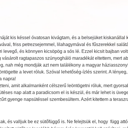
ját kis késsel óvatosan kivágtam, és a belsejüket kiskanállal 
ával, friss petrezsejemmel, lilahagymával és fűszerekkel salátá
 éri levegő, és könnyen kicsöpög a sós lé. Ezzel kicsit bajban v
vásárolt ragtapaszos szúnyogháló maradékát eltettem, mert abb
g, nah még mondják azt nem találékony a magyar háziasszony! P
tögette a levet róluk. Szóval lehetőség-ízlés szerint. A lényeg, 
a napra!
zteni, amit alkalmanként célszerű leöntögetni róluk, mert gyors
es nap alatt a paradicsom el is készül, és már lehet is üvegek
űrt gyenge napsütéssel szembesültem. Azért kitettem a teraszra,
, és valljuk be ez sütőfüggő is. Ne felejtsük el, hogy függ attól