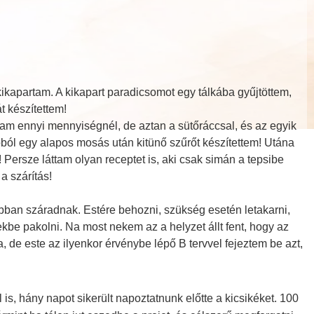
kikapartam. A kikapart paradicsomot egy tálkába gyűjtöttem,
t készítettem!
oltam ennyi mennyiségnél, de aztan a sütőráccsal, és az egyik
ól egy alapos mosás után kitünő szűrőt készítettem! Utána
ersze láttam olyan receptet is, aki csak simán a tepsibe
a szárítás!
abban száradnak. Estére behozni, szükség esetén letakarni,
be pakolni. Na most nekem az a helyzet állt fent, hogy az
 de este az ilyenkor érvénybe lépő B tervvel fejeztem be azt,
 is, hány napot sikerült napoztatnunk előtte a kicsikéket.
100