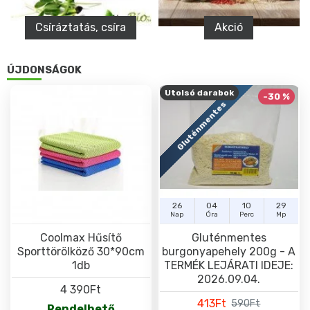
Csíráztatás, csíra
Akció
ÚJDONSÁGOK
Utolsó darabok
-30 %
Gluténmentes
26
04
10
29
Nap
Óra
Perc
Mp
Coolmax Hűsítő
Gluténmentes
Sporttörölköző 30*90cm
burgonyapehely 200g - A
1db
TERMÉK LEJÁRATI IDEJE:
2026.09.04.
4 390Ft
413Ft
590Ft
Rendelhető