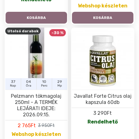
Webshop készleten
KOSÁRBA
KOSÁRBA
Utolsó darabok
-30 %
37
04
10
29
Nap
Óra
Perc
Mp
Pelzmann tökmagolaj
Javallat Forte Citrus olaj
250ml - A TERMÉK
kapszula 60db
LEJÁRATI IDEJE:
3 290Ft
2026.09.15.
Rendelhető
2 765Ft
3 950Ft
Webshop készleten