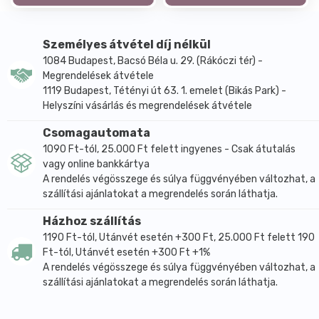
Személyes átvétel díj nélkül
1084 Budapest, Bacsó Béla u. 29. (Rákóczi tér) -
Megrendelések átvétele
1119 Budapest, Tétényi út 63. 1. emelet (Bikás Park) -
Helyszíni vásárlás és megrendelések átvétele
Csomagautomata
1090 Ft-tól, 25.000 Ft felett ingyenes - Csak átutalás
vagy online bankkártya
A rendelés végösszege és súlya függvényében változhat, a
szállítási ajánlatokat a megrendelés során láthatja.
Házhoz szállítás
1190 Ft-tól, Utánvét esetén +300 Ft, 25.000 Ft felett 190
Ft-tól, Utánvét esetén +300 Ft +1%
A rendelés végösszege és súlya függvényében változhat, a
szállítási ajánlatokat a megrendelés során láthatja.