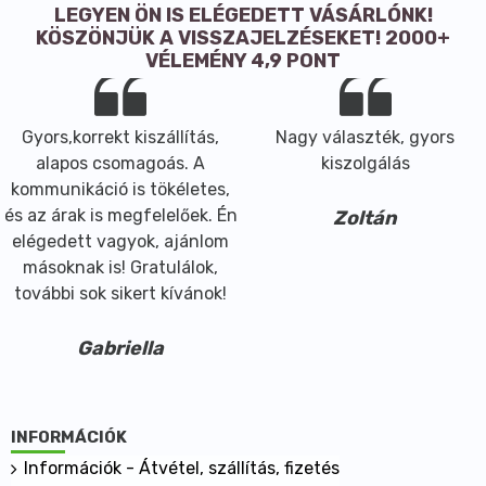
LEGYEN ÖN IS ELÉGEDETT VÁSÁRLÓNK!
KÖSZÖNJÜK A VISSZAJELZÉSEKET! 2000+
VÉLEMÉNY 4,9 PONT
Gyors,korrekt kiszállítás,
Nagy választék, gyors
alapos csomagoás. A
kiszolgálás
kommunikáció is tökéletes,
és az árak is megfelelőek. Én
Zoltán
elégedett vagyok, ajánlom
másoknak is! Gratulálok,
további sok sikert kívánok!
Gabriella
INFORMÁCIÓK
Információk - Átvétel, szállítás, fizetés