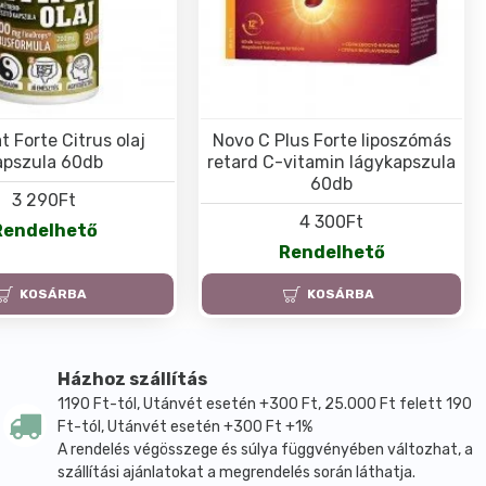
t Forte Citrus olaj
Novo C Plus Forte liposzómás
apszula 60db
retard C-vitamin lágykapszula
60db
3 290Ft
4 300Ft
Rendelhető
Rendelhető
KOSÁRBA
KOSÁRBA
Házhoz szállítás
1190 Ft-tól, Utánvét esetén +300 Ft, 25.000 Ft felett 190
Ft-tól, Utánvét esetén +300 Ft +1%
A rendelés végösszege és súlya függvényében változhat, a
szállítási ajánlatokat a megrendelés során láthatja.