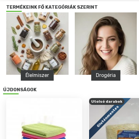
TERMÉKEINK FŐ KATEGÓRIÁK SZERINT
Drogéria
Egészség
ÚJDONSÁGOK
Utolsó darabok
Gluténmentes