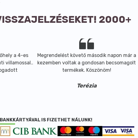
VISSZAJELZÉSEKET! 2000+
őhely a 4-es
Megrendelést követő második napon már a
i villamossal..
kezemben voltak a gondosan becsomagolt
fogadott
termékek. Köszönöm!
Terézia
BANKKÁRTYÁVAL IS FIZETHET NÁLUNK!