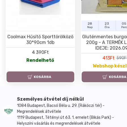
28
23
05
Nap
Óra
Per
Coolmax Hűsítő Sporttörölköző
Gluténmentes burgo
30*90cm 1db
200g - A TERMÉK 
IDEJE: 2026.09
4 390Ft
413Ft
590F
Rendelhető
Webshop kész
KOSÁRBA
KOSÁRBA
Személyes átvétel díj nélkül
1084 Budapest, Bacsó Béla u. 29. (Rákóczi tér) -
Megrendelések átvétele
1119 Budapest, Tétényi út 63. 1. emelet (Bikás Park) -
Helyszíni vásárlás és megrendelések átvétele