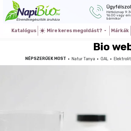
Ügyfélszol
Hétköznap 9:3
16:00 vagy ema
bármikor
Katalógus
Mire keres megoldást?
Márkák
Bio we
NÉPSZERŰEK MOST
Natur Tanya
GAL
Elektroli