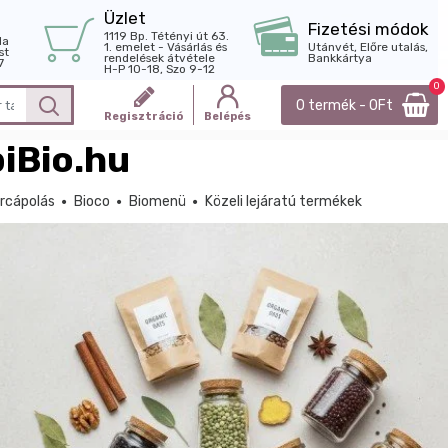
Üzlet
Fizetési módok
1119 Bp. Tétényi út 63.
la
1. emelet - Vásárlás és
Utánvét, Előre utalás,
st
rendelések átvétele
Bankkártya
7
H-P 10-18, Szo 9-12
0
0 termék - 0Ft
Regisztráció
Belépés
iBio.hu
rcápolás
Bioco
Biomenü
Közeli lejáratú termékek