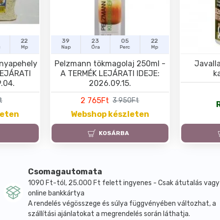
21
39
23
05
21
c
Mp
Nap
Óra
Perc
Mp
nyapehely
Pelzmann tökmagolaj 250ml -
Javalla
LEJÁRATI
A TERMÉK LEJÁRATI IDEJE:
k
.04.
2026.09.15.
2 765Ft
t
3 950Ft
leten
Webshop készleten
KOSÁRBA
Csomagautomata
1090 Ft-tól, 25.000 Ft felett ingyenes - Csak átutalás vagy
online bankkártya
A rendelés végösszege és súlya függvényében változhat, a
szállítási ajánlatokat a megrendelés során láthatja.