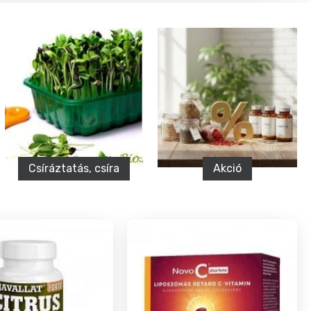
ra
Akció
Élelmiszer