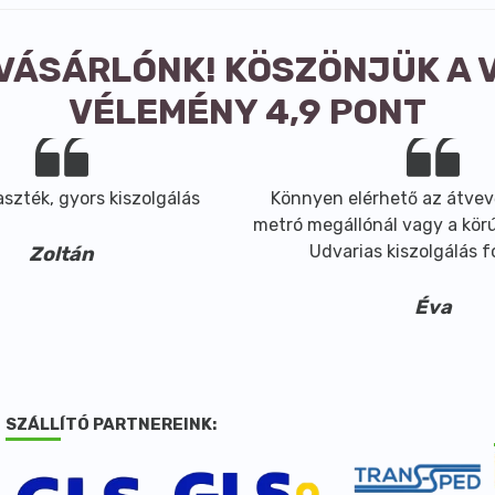
 VÁSÁRLÓNK! KÖSZÖNJÜK A 
VÉLEMÉNY 4,9 PONT
szték, gyors kiszolgálás
Könnyen elérhető az átvev
metró megállónál vagy a körút
Udvarias kiszolgálás 
Zoltán
Éva
SZÁLLÍTÓ PARTNEREINK: