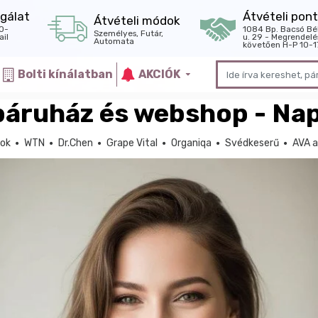
gálat
Átvételi pont
Átvételi módok
0-
1084 Bp. Bacsó Bé
Személyes, Futár,
il
u. 29 - Megrendelé
Automata
követően H-P 10-1
Bolti kínálatban
AKCIÓK
báruház és webshop - Nap
tok
WTN
Dr.Chen
Grape Vital
Organiqa
Svédkeserű
AVA a