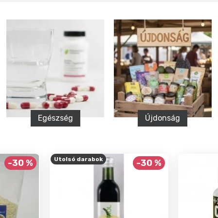
Újdonság
Csíráztatás, csí
Utolsó darabok
-30 %
-30 %