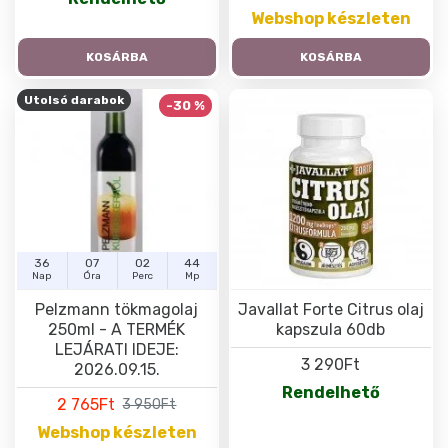
Webshop készleten
KOSÁRBA
KOSÁRBA
Utolsó darabok
-30 %
36
07
02
44
Nap
Óra
Perc
Mp
Pelzmann tökmagolaj
Javallat Forte Citrus olaj
250ml - A TERMÉK
kapszula 60db
LEJÁRATI IDEJE:
3 290Ft
2026.09.15.
Rendelhető
2 765Ft
3 950Ft
Webshop készleten