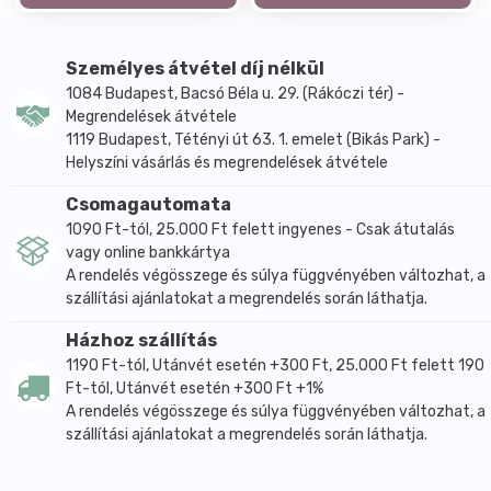
Személyes átvétel díj nélkül
1084 Budapest, Bacsó Béla u. 29. (Rákóczi tér) -
Megrendelések átvétele
1119 Budapest, Tétényi út 63. 1. emelet (Bikás Park) -
Helyszíni vásárlás és megrendelések átvétele
Csomagautomata
1090 Ft-tól, 25.000 Ft felett ingyenes - Csak átutalás
vagy online bankkártya
A rendelés végösszege és súlya függvényében változhat, a
szállítási ajánlatokat a megrendelés során láthatja.
Házhoz szállítás
1190 Ft-tól, Utánvét esetén +300 Ft, 25.000 Ft felett 190
Ft-tól, Utánvét esetén +300 Ft +1%
A rendelés végösszege és súlya függvényében változhat, a
szállítási ajánlatokat a megrendelés során láthatja.