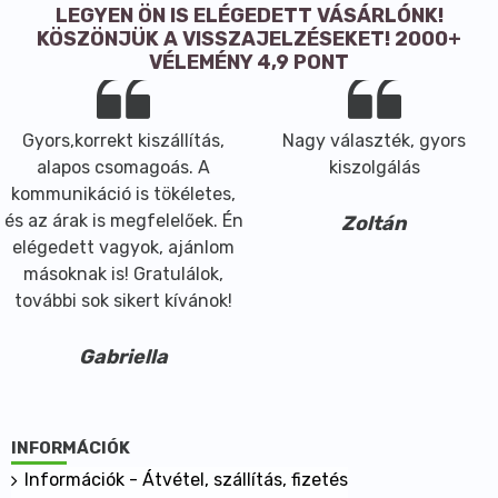
LEGYEN ÖN IS ELÉGEDETT VÁSÁRLÓNK!
KÖSZÖNJÜK A VISSZAJELZÉSEKET! 2000+
VÉLEMÉNY 4,9 PONT
Gyors,korrekt kiszállítás,
Nagy választék, gyors
alapos csomagoás. A
kiszolgálás
kommunikáció is tökéletes,
és az árak is megfelelőek. Én
Zoltán
elégedett vagyok, ajánlom
másoknak is! Gratulálok,
további sok sikert kívánok!
Gabriella
INFORMÁCIÓK
Információk - Átvétel, szállítás, fizetés