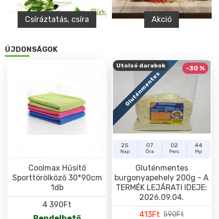
Csíráztatás, csíra
Akció
ÚJDONSÁGOK
Utolsó darabok
-30 %
Gluténmentes
25
07
02
44
Nap
Óra
Perc
Mp
Coolmax Hűsítő
Gluténmentes
Sporttörölköző 30*90cm
burgonyapehely 200g - A
1db
TERMÉK LEJÁRATI IDEJE:
2026.09.04.
4 390Ft
413Ft
590Ft
Rendelhető