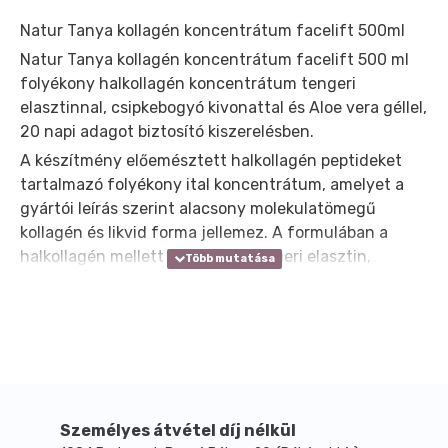
Natur Tanya kollagén koncentrátum facelift 500ml
Natur Tanya kollagén koncentrátum facelift 500 ml
folyékony halkollagén koncentrátum tengeri
elasztinnal, csipkebogyó kivonattal és Aloe vera géllel,
20 napi adagot biztosító kiszerelésben.
A készítmény előemésztett halkollagén peptideket
tartalmazó folyékony ital koncentrátum, amelyet a
gyártói leírás szerint alacsony molekulatömegű
kollagén és likvid forma jellemez. A formulában a
halkollagén mellett hidrolizált tengeri elasztin,
szárított Aloe vera gél és csipkebogyó gyümölcs
kivonat is megtalálható. A termék könnyen
adagolható mérőkupakkal használható, így azok
számára is praktikus lehet, akik a kollagént nem por
vagy kapszula formájában keresik.
A napi adag 25 ml, amelyet 2 részletben, napi 2 x 12,5
ml mennyiségben javasolt elfogyasztani, lehetőleg
Személyes átvétel díj nélkül