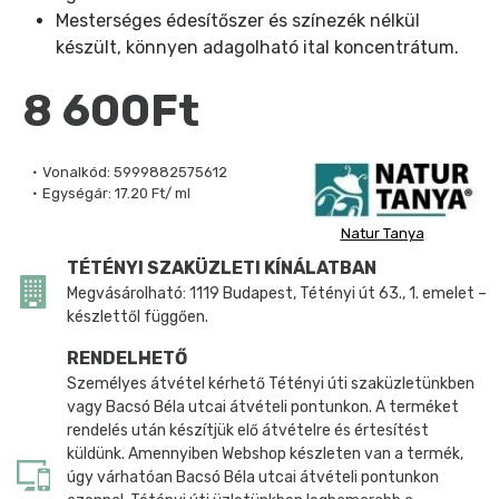
Mesterséges édesítőszer és színezék nélkül
készült, könnyen adagolható ital koncentrátum.
8 600Ft
Vonalkód:
5999882575612
Egységár:
17.20 Ft/ ml
Natur Tanya
TÉTÉNYI SZAKÜZLETI KÍNÁLATBAN
Megvásárolható: 1119 Budapest, Tétényi út 63., 1. emelet –
készlettől függően.
RENDELHETŐ
Személyes átvétel kérhető Tétényi úti szaküzletünkben
vagy Bacsó Béla utcai átvételi pontunkon. A terméket
rendelés után készítjük elő átvételre és értesítést
küldünk. Amennyiben Webshop készleten van a termék,
úgy várhatóan Bacsó Béla utcai átvételi pontunkon