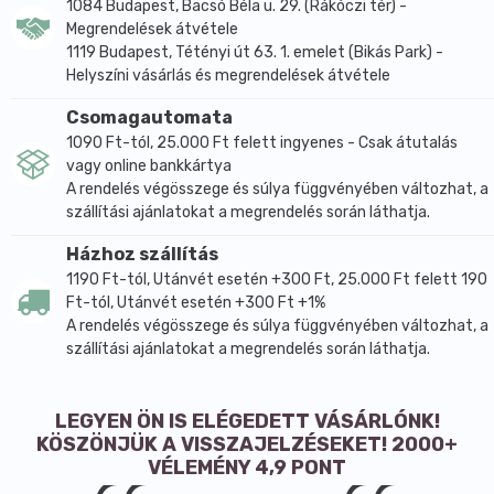
étkezések után. A koncentrátum önmagában vagy
1084 Budapest, Bacsó Béla u. 29. (Rákóczi tér) -
Megrendelések átvétele
1,5–2 dl vízzel elkeverve is fogyasztható. Egy napi
1119 Budapest, Tétényi út 63. 1. emelet (Bikás Park) -
adag 3000 mg hidrolizált kollagén peptidet, 30 mg
Helyszíni vásárlás és megrendelések átvétele
tengeri elasztint, 200 mg szárított Aloe vera gélt és
100 mg csipkebogyó kivonatot biztosít. A gyártói
Csomagautomata
adatok szerint a 200 mg szárított Aloe vera 40 g friss
1090 Ft-tól, 25.000 Ft felett ingyenes - Csak átutalás
gélnek felel meg.
vagy online bankkártya
A rendelés végösszege és súlya függvényében változhat, a
Az összetételben az aktív összetevők mellett víz,
szállítási ajánlatokat a megrendelés során láthatja.
növényi glicerin, aroma, citromsav, tartósítószerek és
természetes édesítőszer is szerepel. A készítmény
Házhoz szállítás
nem tartalmaz mesterséges édesítőszert és
1190 Ft-tól, Utánvét esetén +300 Ft, 25.000 Ft felett 190
színezéket. A nettó térfogat 500 ml, ami 20 napi
Ft-tól, Utánvét esetén +300 Ft +1%
A rendelés végösszege és súlya függvényében változhat, a
adagot jelent. A gyártói tájékoztatás szerint 3 éves
szállítási ajánlatokat a megrendelés során láthatja.
kortól fogyasztható, felbontás után hűtőben
tárolandó.
A kollagén és az elasztin szerkezeti fehérjék, ezért az
LEGYEN ÖN IS ELÉGEDETT VÁSÁRLÓNK!
ilyen típusú készítményekben gyakran együtt
KÖSZÖNJÜK A VISSZAJELZÉSEKET! 2000+
VÉLEMÉNY 4,9 PONT
jelennek meg. A folyékony formula a mindennapi
használatban kényelmes megoldást kínálhat,