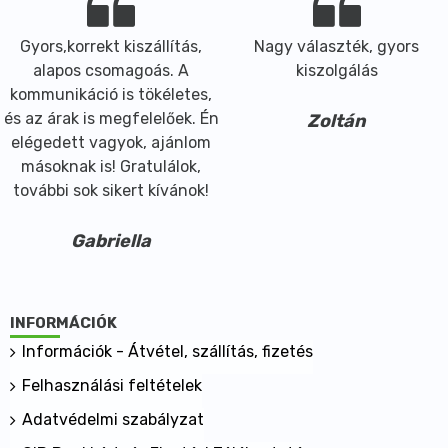
különösen akkor, ha a felhasználó előre kimért,
Gyors,korrekt kiszállítás,
Nagy választék, gyors
könnyen fogyasztható kollagén készítményt keres. A
alapos csomagoás. A
kiszolgálás
csipkebogyó és az Aloe vera növényi eredetű
kommunikáció is tökéletes,
kiegészítő összetevőként egészítik ki a formulát.
és az árak is megfelelőek. Én
Zoltán
Főbb hatóanyagok és összetevők
elégedett vagyok, ajánlom
Hatóanyagok napi adagban, 25 ml-ben
másoknak is! Gratulálok,
Hidrolizált kollagén peptidek 3000 mg
további sok sikert kívánok!
Szárított Aloe vera gél 200 mg
Csipkebogyó (Rosa canina L.) gyümölcs kivonat 100
Gabriella
mg
Tengeri elasztin 30 mg
Aktív összetevők
INFORMÁCIÓK
Hidrolizált kollagén peptidek
Szárított Aloe vera gél 200:1
Információk - Átvétel, szállítás, fizetés
Csipkebogyó gyümölcs kivonat 4:1
Felhasználási feltételek
Hidrolizált tengeri elasztin
Adatvédelmi szabályzat
Segédanyagok és egyéb összetevők