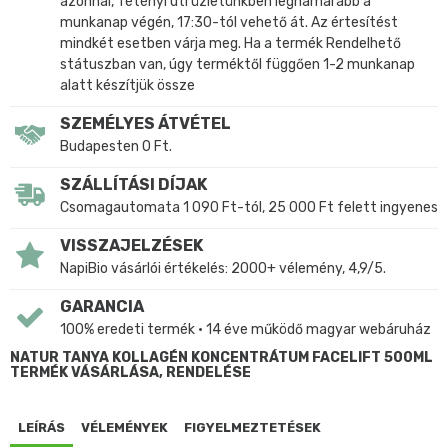
azonnal, Tétényi úti üzletünkben leghamarabb a
munkanap végén, 17:30-tól vehető át. Az értesítést
mindkét esetben várja meg. Ha a termék Rendelhető
státuszban van, úgy terméktől függően 1-2 munkanap
alatt készítjük össze
SZEMÉLYES ÁTVÉTEL
Budapesten 0 Ft.
SZÁLLÍTÁSI DÍJAK
Csomagautomata 1 090 Ft-tól, 25 000 Ft felett ingyenes
VISSZAJELZÉSEK
NapiBio vásárlói értékelés: 2000+ vélemény, 4,9/5.
GARANCIA
100% eredeti termék • 14 éve működő magyar webáruház
NATUR TANYA KOLLAGÉN KONCENTRÁTUM FACELIFT 500ML
TERMÉK VÁSÁRLÁSA, RENDELÉSE
LEÍRÁS
VÉLEMÉNYEK
FIGYELMEZTETÉSEK