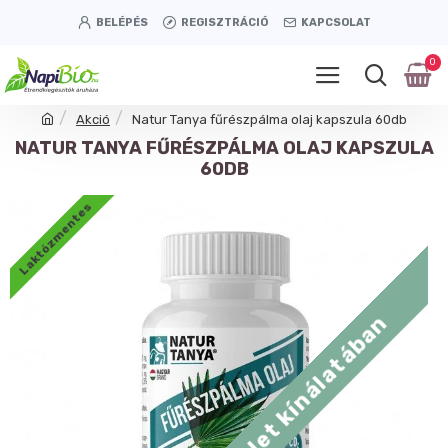
BELÉPÉS
REGISZTRÁCIÓ
KAPCSOLAT
0
Akció
Natur Tanya fűrészpálma olaj kapszula 60db
NATUR TANYA FŰRÉSZPÁLMA OLAJ KAPSZULA
60DB
Laktózmentes
Tétényi úti üzlet kínálatában