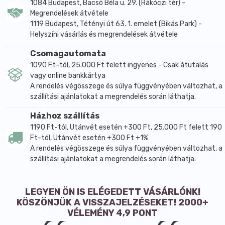
fűrészpálma termés olaj kivonatot biztosít. Ebből
1084 Budapest, Bacsó Béla u. 29. (Rákóczi tér) -
Megrendelések átvétele
272–304 mg összes zsírsav, 89,6–102,4 mg laurinsav,
1119 Budapest, Tétényi út 63. 1. emelet (Bikás Park) -
0,64–1,6 mg növényi szterol, legalább 0,32 mg béta-
Helyszíni vásárlás és megrendelések átvétele
szitoszterol és 0,48–1,12 mg hosszú láncú alkohol
származik. A készítmény ezen kívül 2,5 mg BioPerine
Csomagautomata
fekete bors kivonatot is tartalmaz, amelyből 2,375 mg
1090 Ft-tól, 25.000 Ft felett ingyenes - Csak átutalás
standardizált piperin található a napi adagban. Az
vagy online bankkártya
A rendelés végösszege és súlya függvényében változhat, a
ilyen típusú összetételben a fűrészpálma olajat
szállítási ajánlatokat a megrendelés során láthatja.
jellemzően zsírsav- és növényi szteroltartalma miatt
alkalmazzák, míg a fekete bors kivonat és az MCT olaj
Házhoz szállítás
a komplex formula részeként jelenik meg.
1190 Ft-tól, Utánvét esetén +300 Ft, 25.000 Ft felett 190
A gyártói ajánlás szerint a napi adag 1 kapszula,
Ft-tól, Utánvét esetén +300 Ft +1%
A rendelés végösszege és súlya függvényében változhat, a
lehetőleg étkezés közben, bő vízzel lenyelve. A 60
szállítási ajánlatokat a megrendelés során láthatja.
darabos kiszerelés 2 hónapra elegendő mennyiséget
biztosít. Az összetételben az aktív összetevők mellett
kapszulahéjként zselatin, nedvesítőszerként glicerin,
LEGYEN ÖN IS ELÉGEDETT VÁSÁRLÓNK!
valamint antioxidánsként tokoferolban gazdag
KÖSZÖNJÜK A VISSZAJELZÉSEKET! 2000+
kivonat szerepel. A termék nem tartalmaz
VÉLEMÉNY 4,9 PONT
mesterséges színezéket, tartósítószert és aromát.