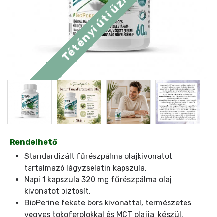
Rendelhető
Standardizált fűrészpálma olajkivonatot
tartalmazó lágyzselatin kapszula.
Napi 1 kapszula 320 mg fűrészpálma olaj
kivonatot biztosít.
BioPerine fekete bors kivonattal, természetes
vegyes tokoferolokkal és MCT olajjal készül.