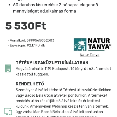
60 darabos kiszerelése 2 hónapra elegendő
mennyiséget ad.alkalmas forma
5 530Ft
Vonalkód:
5999565082383
Egységár:
92.17 Ft/ db
Natur Tanya
TÉTÉNYI SZAKÜZLETI KÍNÁLATBAN
Megvásárolható: 1119 Budapest, Tétényi út 63., 1. emelet –
készlettől függően.
RENDELHETŐ
Személyes átvétel kérhető Tétényi úti szaküzletünkben
vagy Bacsó Béla utcai átvételi pontunkon. A terméket
rendelés után készítjük elő átvételre és értesítést
küldünk. Amennyiben Webshop készleten van a termék,
úgy várhatóan Bacsó Béla utcai átvételi pontunkon