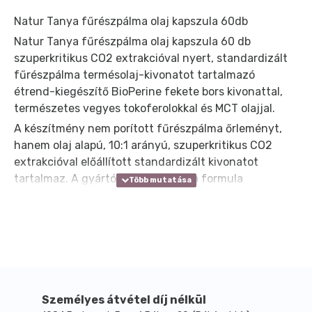
Natur Tanya fűrészpálma olaj kapszula 60db
Natur Tanya fűrészpálma olaj kapszula 60 db
szuperkritikus CO2 extrakcióval nyert, standardizált
fűrészpálma termésolaj-kivonatot tartalmazó
étrend-kiegészítő BioPerine fekete bors kivonattal,
természetes vegyes tokoferolokkal és MCT olajjal.
A készítmény nem porított fűrészpálma őrleményt,
hanem olaj alapú, 10:1 arányú, szuperkritikus CO2
extrakcióval előállított standardizált kivonatot
tartalmaz. A gyártói leírás szerint a formula
kifejezetten olaj kivonatra épül, amelyet MCT olajjal,
természetes tokoferolban gazdag kivonattal és
világszabadalommal védett BioPerine fekete bors
kivonattal egészítettek ki. A termék lágyzselatin
kapszula formájú, ezért a napi adag egyszerűen és
pontosan alkalmazható.
A napi adag 1 lágyzselatin kapszula, amely 320 mg
Személyes átvétel díj nélkül