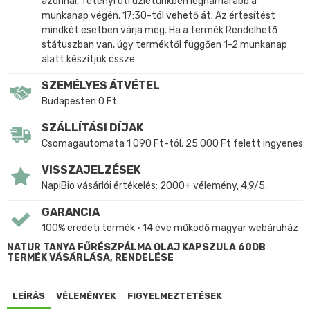
azonnal, Tétényi úti üzletünkben leghamarabb a
munkanap végén, 17:30-tól vehető át. Az értesítést
mindkét esetben várja meg. Ha a termék Rendelhető
státuszban van, úgy terméktől függően 1-2 munkanap
alatt készítjük össze
SZEMÉLYES ÁTVÉTEL
Budapesten 0 Ft.
SZÁLLÍTÁSI DÍJAK
Csomagautomata 1 090 Ft-tól, 25 000 Ft felett ingyenes
VISSZAJELZÉSEK
NapiBio vásárlói értékelés: 2000+ vélemény, 4,9/5.
GARANCIA
100% eredeti termék • 14 éve működő magyar webáruház
NATUR TANYA FŰRÉSZPÁLMA OLAJ KAPSZULA 60DB
TERMÉK VÁSÁRLÁSA, RENDELÉSE
LEÍRÁS
VÉLEMÉNYEK
FIGYELMEZTETÉSEK