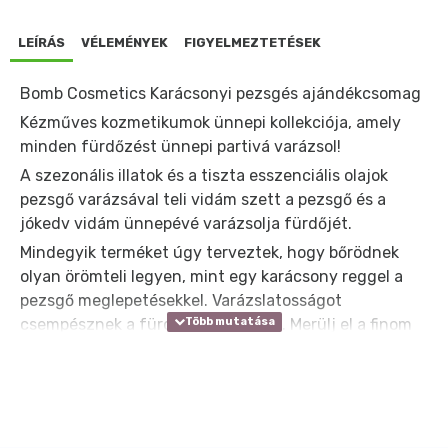
LEÍRÁS
VÉLEMÉNYEK
FIGYELMEZTETÉSEK
Bomb Cosmetics Karácsonyi pezsgés ajándékcsomag
Kézműves kozmetikumok ünnepi kollekciója, amely
minden fürdőzést ünnepi partivá varázsol!
A szezonális illatok és a tiszta esszenciális olajok
pezsgő varázsával teli vidám szett a pezsgő és a
jókedv vidám ünnepévé varázsolja fürdőjét.
Mindegyik terméket úgy terveztek, hogy bőrödnek
olyan örömteli legyen, mint egy karácsony reggel a
pezsgő meglepetésekkel. Varázslatosságot
csempésznek a fürdési rutinodhoz. Merülj el a finom
illatokban, és hagyd, hogy az ünnepi hangulat minden
fürdésnél felpezsdüljön – mert a Happy Fizzmas
azért van, hogy egy kis extra csillogást és
kikapcsolódást nyújtson a szürke hétköznapokban!