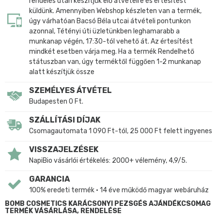
rendelés után készítjük elő átvételre és értesítést
küldünk. Amennyiben Webshop készleten van a termék,
úgy várhatóan Bacsó Béla utcai átvételi pontunkon
azonnal, Tétényi úti üzletünkben leghamarabb a
munkanap végén, 17:30-tól vehető át. Az értesítést
mindkét esetben várja meg. Ha a termék Rendelhető
státuszban van, úgy terméktől függően 1-2 munkanap
alatt készítjük össze
SZEMÉLYES ÁTVÉTEL
Budapesten 0 Ft.
SZÁLLÍTÁSI DÍJAK
Csomagautomata 1 090 Ft-tól, 25 000 Ft felett ingyenes
VISSZAJELZÉSEK
NapiBio vásárlói értékelés: 2000+ vélemény, 4,9/5.
GARANCIA
100% eredeti termék • 14 éve működő magyar webáruház
BOMB COSMETICS KARÁCSONYI PEZSGÉS AJÁNDÉKCSOMAG
TERMÉK VÁSÁRLÁSA, RENDELÉSE