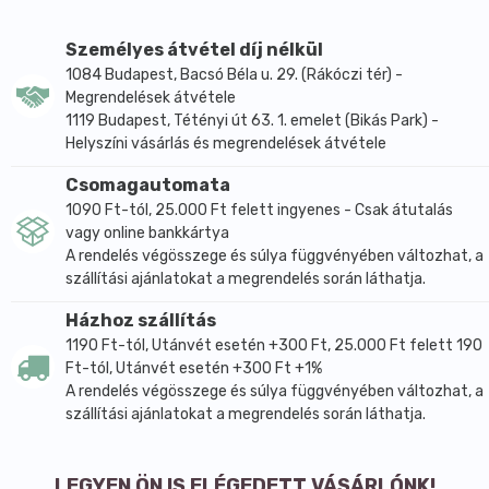
Az ajándékszett tartalma:
Mézi fürdőbomba
Személyes átvétel díj nélkül
Karácsonyi manó fürdőbomba
1084 Budapest, Bacsó Béla u. 29. (Rákóczi tér) -
Mikulás Manója Fürdőbomba
Megrendelések átvétele
1119 Budapest, Tétényi út 63. 1. emelet (Bikás Park) -
Hóbortos Fürdőbomba
Helyszíni vásárlás és megrendelések átvétele
Télapóni Fürdőbomba
Csomagautomata
Hatása relaxáló,melegítő
1090 Ft-tól, 25.000 Ft felett ingyenes - Csak átutalás
Szín
rózsaszín
vagy online bankkártya
Vegán Igen
A rendelés végösszege és súlya függvényében változhat, a
szállítási ajánlatokat a megrendelés során láthatja.
Összetevők és Információk
Összetevők (INCI)
Házhoz szállítás
1190 Ft-tól, Utánvét esetén +300 Ft, 25.000 Ft felett 190
Mézi fürdőbomba: Sodium Bicarbonate, Citric Acid,
Ft-tól, Utánvét esetén +300 Ft +1%
Theobroma Cacao (Cocoa) Seed Butter, Sucrose, Zea
A rendelés végösszege és súlya függvényében változhat, a
Mays (Corn) Starch, Parfum (Fragrance), Polysorbate
szállítási ajánlatokat a megrendelés során láthatja.
80, Sodium Lauryl Sulfate, Aqua, Butyrospermum
Parkii (Shea Butter), Lac (Milk), Albumen (from Egg),
Oryza Sativa (Rice) Powder, Oryza Sativa (Rice)
LEGYEN ÖN IS ELÉGEDETT VÁSÁRLÓNK!