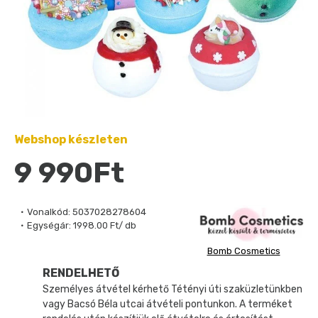
Webshop készleten
9 990Ft
Vonalkód:
5037028278604
Egységár:
1998.00 Ft/ db
Bomb Cosmetics
RENDELHETŐ
Személyes átvétel kérhető Tétényi úti szaküzletünkben
vagy Bacsó Béla utcai átvételi pontunkon. A terméket