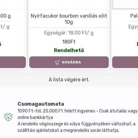
500 g
Nyírfacukor bourbon vaníliás xilit
Pal
10g
Ft/ g
Egy
Egységár:
18.00 Ft/ g
180Ft
ő
Rendelhető
KOSÁRBA
A lista végére ért.
Csomagautomata
1090 Ft-tól, 25.000 Ft felett ingyenes - Csak átutalás vagy
online bankkártya
A rendelés végösszege és súlya függvényében változhat, a
szállítási ajánlatokat a megrendelés során láthatja.