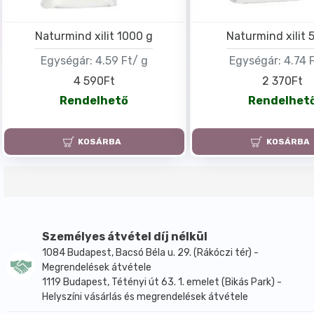
Naturmind xilit 1000 g
Naturmind xilit 
Egységár:
4.59 Ft/ g
Egységár:
4.74 
4 590Ft
2 370Ft
Rendelhető
Rendelhet
KOSÁRBA
KOSÁRBA
Személyes átvétel díj nélkül
1084 Budapest, Bacsó Béla u. 29. (Rákóczi tér) -
Megrendelések átvétele
1119 Budapest, Tétényi út 63. 1. emelet (Bikás Park) -
Helyszíni vásárlás és megrendelések átvétele