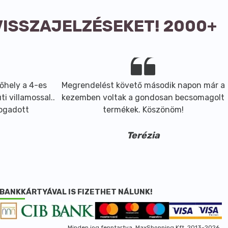
VISSZAJELZÉSEKET! 2000+
őhely a 4-es
Megrendelést követő második napon már a
i villamossal..
kezemben voltak a gondosan becsomagolt
fogadott
termékek. Köszönöm!
Terézia
BANKKÁRTYÁVAL IS FIZETHET NÁLUNK!
Minden jog fenntartva, MaxShopping Kft. 2013-2026