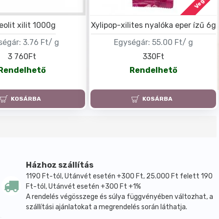
Vegán
eolit xilit 1000g
Xylipop-xilites nyalóka eper ízű 6g
ségár:
3.76 Ft/ g
Egységár:
55.00 Ft/ g
3 760Ft
330Ft
Rendelhető
Rendelhető
KOSÁRBA
KOSÁRBA
Házhoz szállítás
1190 Ft-tól, Utánvét esetén +300 Ft, 25.000 Ft felett 190
Ft-tól, Utánvét esetén +300 Ft +1%
A rendelés végösszege és súlya függvényében változhat, a
szállítási ajánlatokat a megrendelés során láthatja.