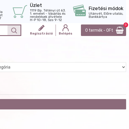
Üzlet
Fizetési módok
1119 Bp. Tétényi út 63.
la
1. emelet - Vásárlás és
Utánvét, Előre utalás,
st
rendelések átvétele
Bankkártya
7
H-P 10-18, Szo 9-12
0
0 termék - 0Ft
Regisztráció
Belépés