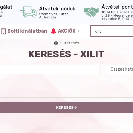
gálat
Átvételi pont
Átvételi módok
0-
1084 Bp. Bacsó Bé
Személyes, Futár,
il
u. 29 - Megrendelé
Automata
követően H-P 10-1
Bolti kínálatban
AKCIÓK
Keresés
KERESÉS - XILIT
KERESÉS