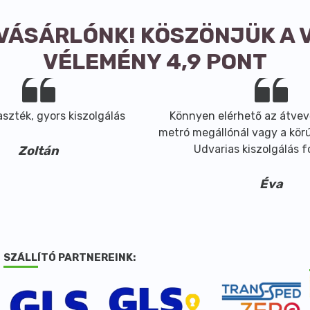
 VÁSÁRLÓNK! KÖSZÖNJÜK A 
VÉLEMÉNY 4,9 PONT
szték, gyors kiszolgálás
Könnyen elérhető az átvev
metró megállónál vagy a körút
Udvarias kiszolgálás 
Zoltán
Éva
SZÁLLÍTÓ PARTNEREINK: