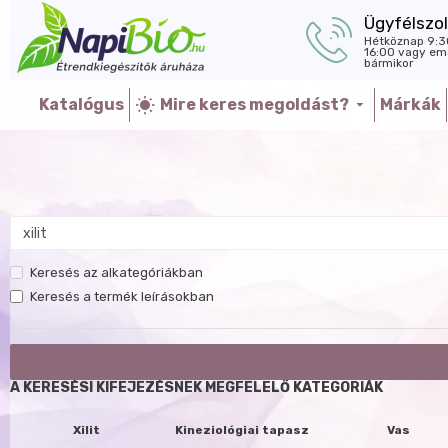
Ügyfélszol
Hétköznap 9:3
16:00 vagy ema
bármikor
Katalógus
Mire keres megoldást?
Márkák
Keresés az alkategóriákban
Keresés a termék leírásokban
A KERESÉSI KIFEJEZÉSNEK MEGFELELŐ KATEGÓRIÁK
Xilit
Kineziológiai tapasz
Vas