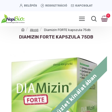
BELÉPÉS
REGISZTRÁCIÓ
KAPCSOLAT
0
Akció
Diamizin FORTE kapszula 75db
DIAMIZIN FORTE KAPSZULA 75DB
Tétényi úti üzlet kínálatában