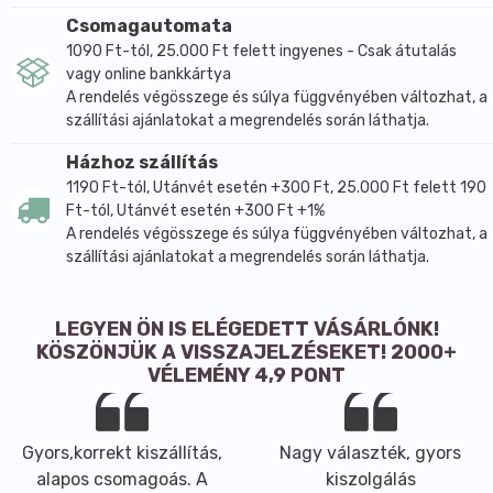
Csomagautomata
1090 Ft-tól, 25.000 Ft felett ingyenes - Csak átutalás
vagy online bankkártya
A rendelés végösszege és súlya függvényében változhat, a
szállítási ajánlatokat a megrendelés során láthatja.
Házhoz szállítás
1190 Ft-tól, Utánvét esetén +300 Ft, 25.000 Ft felett 190
Ft-tól, Utánvét esetén +300 Ft +1%
A rendelés végösszege és súlya függvényében változhat, a
szállítási ajánlatokat a megrendelés során láthatja.
LEGYEN ÖN IS ELÉGEDETT VÁSÁRLÓNK!
KÖSZÖNJÜK A VISSZAJELZÉSEKET! 2000+
VÉLEMÉNY 4,9 PONT
Gyors,korrekt kiszállítás,
Nagy választék, gyors
alapos csomagoás. A
kiszolgálás