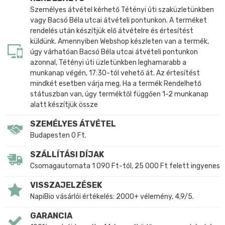
Személyes átvétel kérhető Tétényi úti szaküzletünkben
vagy Bacsó Béla utcai átvételi pontunkon. A terméket
rendelés után készítjük elő átvételre és értesítést
küldünk. Amennyiben Webshop készleten van a termék,
úgy várhatóan Bacsó Béla utcai átvételi pontunkon
azonnal, Tétényi úti üzletünkben leghamarabb a
munkanap végén, 17:30-tól vehető át. Az értesítést
mindkét esetben várja meg. Ha a termék Rendelhető
státuszban van, úgy terméktől függően 1-2 munkanap
alatt készítjük össze
SZEMÉLYES ÁTVÉTEL
Budapesten 0 Ft.
SZÁLLÍTÁSI DÍJAK
Csomagautomata 1 090 Ft-tól, 25 000 Ft felett ingyenes
VISSZAJELZÉSEK
NapiBio vásárlói értékelés: 2000+ vélemény, 4,9/5.
GARANCIA