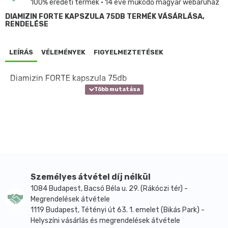
100% eredeti termék • 14 éve működő magyar webáruház
DIAMIZIN FORTE KAPSZULA 75DB TERMÉK VÁSÁRLÁSA,
RENDELÉSE
LEÍRÁS
VÉLEMÉNYEK
FIGYELMEZTETÉSEK
Diamizin FORTE kapszula 75db
Személyes átvétel díj nélkül
1084 Budapest, Bacsó Béla u. 29. (Rákóczi tér) -
Megrendelések átvétele
1119 Budapest, Tétényi út 63. 1. emelet (Bikás Park) -
Helyszíni vásárlás és megrendelések átvétele